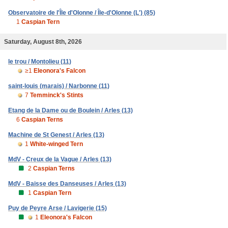
Observatoire de l'Île d'Olonne / Île-d'Olonne (L') (85)
1
Caspian Tern
Saturday, August 8th, 2026
le trou / Montolieu (11)
≥1
Eleonora's Falcon
saint-louis (marais) / Narbonne (11)
7
Temminck's Stints
Etang de la Dame ou de Boulein / Arles (13)
6
Caspian Terns
Machine de St Genest / Arles (13)
1
White-winged Tern
MdV - Creux de la Vague / Arles (13)
2
Caspian Terns
MdV - Baisse des Danseuses / Arles (13)
1
Caspian Tern
Puy de Peyre Arse / Lavigerie (15)
1
Eleonora's Falcon