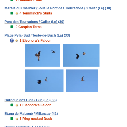
Marais du Charnier (Sous le Pont des Tourradons) / Cailar (Le) (30)
4
Temminck's Stints
Pont des Tourradons / Cailar (Le) (30)
2
Caspian Terns
Plage Pyla- Sud / Teste-de-Buch (La) (33)
1
Eleonora's Falcon
Baraque des Clos / Gua (Le) (38)
1
Eleonora's Falcon
Étang de Malzoné / Millançay (41)
1
Ring-necked Duck