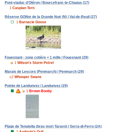
Pont-viaduc d'Oléron / Bourcefranc-le-Chapus (17)
1
Caspian Tern
Réserve GONm de la Grande Noë (N) / Val-de-Reuil (27)
1
Barnacle Goose
Fouesnant - zone cotière < 1 mille / Fouesnant (29)
1
Wilson's Storm Petrel
Marais de Lescors (Penmarch) / Penmarch (29)
≥2
Whooper Swans
Pointe de Landunvez / Landunvez (29)
1
Brown Booby
Plage de Tenutella (bras mort Taravo) / Serra-di-Ferro (2A)
1
Audouin's Gull