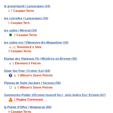
le grand bastit / Lansargues (34)
1-7
Caspian Terns
les cayrelles / Lansargues (34)
1
Caspian Tern
les salins / Mireval (34)
2
Caspian Terns
les salins est / Villeneuve-lès-Maguelone (34)
≥1
Temminck's Stint
3
Caspian Terns
Etangs des Vigneaux (S) / Mézières-en-Brenne (36)
1
Eleonora's Falcon
Goue Vas Four / Croisic (Le) (44)
3
Wilson's Storm Petrels
Plateau de Saint Jacques / Sarzeau (56)
5
Wilson's Storm Petrels
Sommerley-Polder d'Erstein (massif for.) - prés lisière Est / Erstein (67)
1
Pygmy Cormorant
la Pointe d'Offoy / Woignarue (80)
4
Caspian Terns