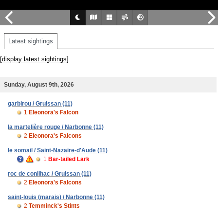
Latest sightings
[display latest sightings]
Sunday, August 9th, 2026
garbirou / Gruissan (11)
1
Eleonora's Falcon
la martelière rouge / Narbonne (11)
2
Eleonora's Falcons
le somail / Saint-Nazaire-d'Aude (11)
1
Bar-tailed Lark
roc de conilhac / Gruissan (11)
2
Eleonora's Falcons
saint-louis (marais) / Narbonne (11)
2
Temminck's Stints