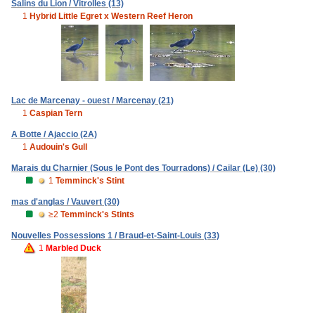
Salins du Lion / Vitrolles (13)
1
Hybrid Little Egret x Western Reef Heron
Lac de Marcenay - ouest / Marcenay (21)
1
Caspian Tern
A Botte / Ajaccio (2A)
1
Audouin's Gull
Marais du Charnier (Sous le Pont des Tourradons) / Cailar (Le) (30)
1
Temminck's Stint
mas d'anglas / Vauvert (30)
≥2
Temminck's Stints
Nouvelles Possessions 1 / Braud-et-Saint-Louis (33)
1
Marbled Duck