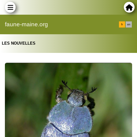
faune-maine.org
fr
en
LES NOUVELLES