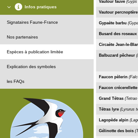
Vautour fauve
(Gyps 
Infos pratiques
Vautour percnoptère
Signataires Faune-France
Gypaète barbu
(Gypa
Busard des roseaux
Nos partenaires
Circaète Jean-le-Bla
Espèces à publication limitée
Balbuzard pêcheur
(
Explication des symboles
Faucon pèlerin
(Falc
les FAQs
Faucon crécerellette
Grand Tétras
(Tetrao
Tétras lyre
(Lyrurus te
Lagopède alpin
(Lag
Gélinotte des bois
(