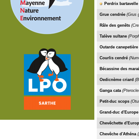
Perdrix bartavelle
Grue cendrée
(Grus 
Râle des genêts
(Cre
Talève sultane
(Porph
Outarde canepetière
Courlis cendré
(Nume
Bécassine des mara
Oedicnème criard
(B
Ganga cata
(Pterocle
Petit-duc scops
(Otu
Grand-duc d'Europe
Chevêchette d'Euro
Chevêche d'Athéna