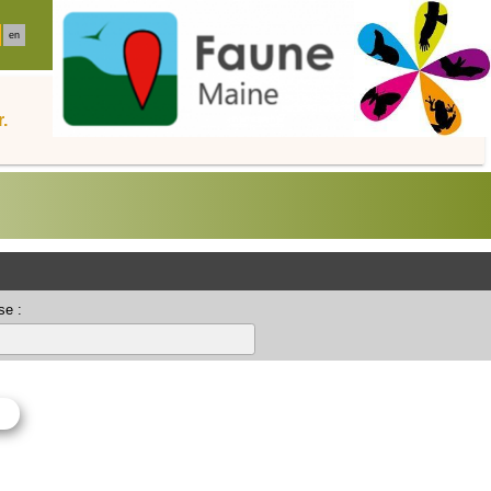
en
.
se :