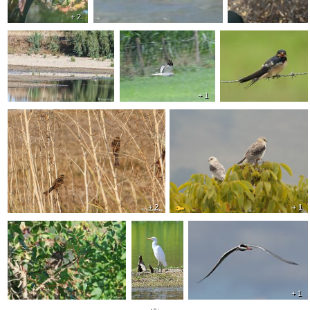
+ 2
+ 1
+ 2
+ 1
+ 1