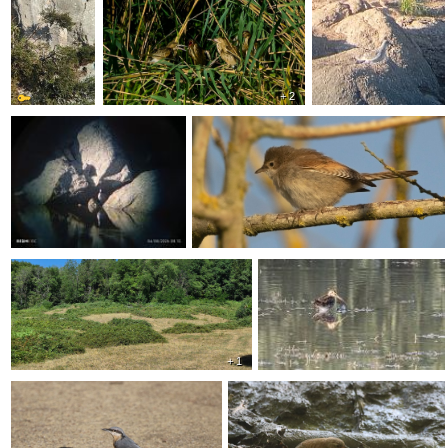
+ 2
+ 1