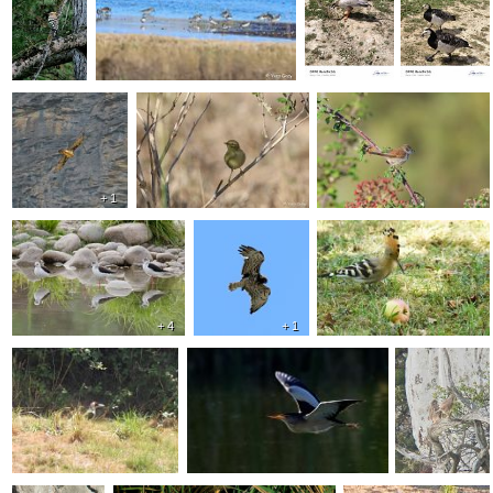
+ 1
+ 4
+ 1