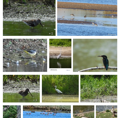
+ 1
+ 1