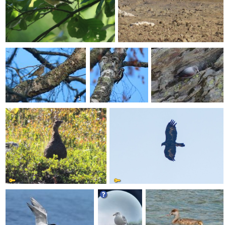
+ 1
+ 1