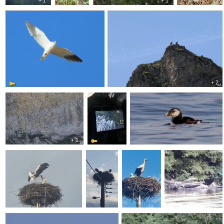
+ 1
+ 1
+ 2
+ 1