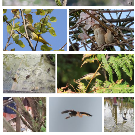
+ 1
+ 4