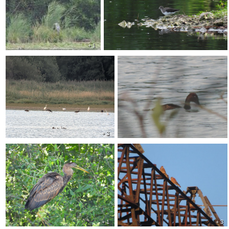
+ 1
+ 3
+ 1
+ 3