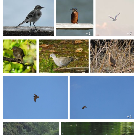
+ 1
+ 7
+ 2
+ 1