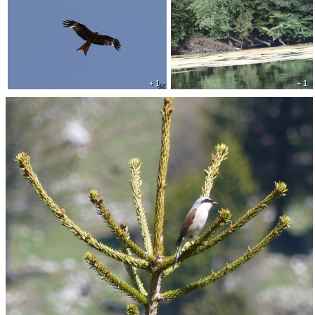
+ 1
+ 1