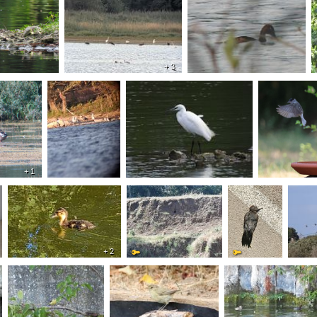
+ 3
+ 1
+ 2