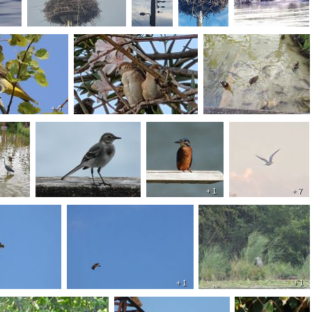
+ 4
+ 1
+ 7
+ 1
+ 1