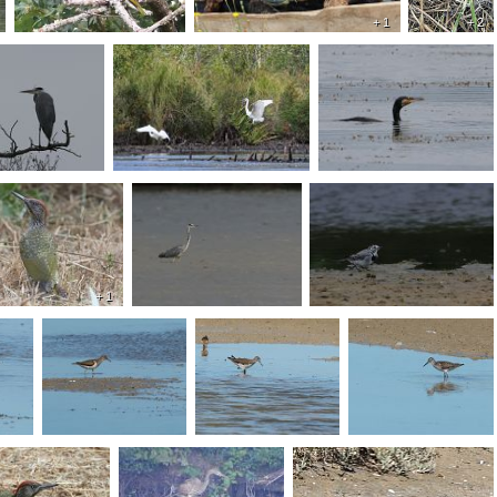
+ 1
+ 2
+ 1