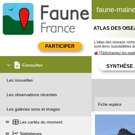
faune-maine
ATLAS DES OISE
L'atlas des oiseaux nicheu
sont donc susceptibles de
[Téléchargez les mail
Consulter
Les nouvelles
Les observations récentes
Fiche espèce
Les galeries sons et images
Les cartes du moment
Statistiques