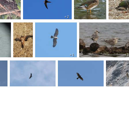
+ 2
+ 1
+ 1