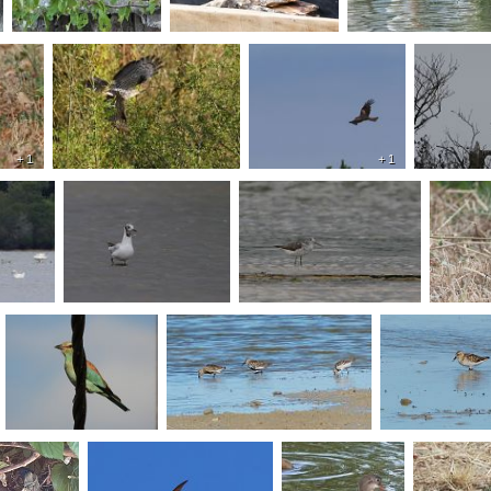
+ 1
+ 1