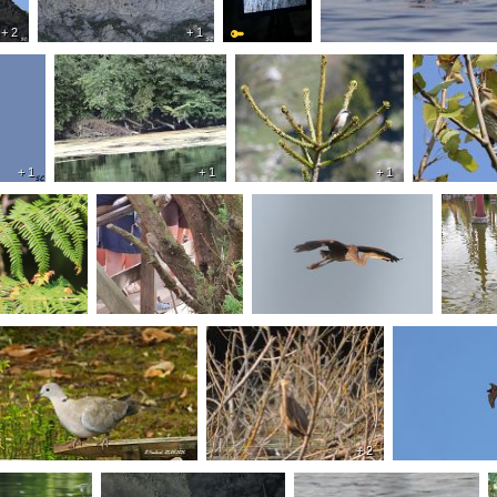
+ 2
+ 1
+ 1
+ 1
+ 1
+ 2