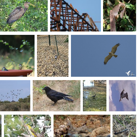
+ 1
+ 3
+ 1
+ 1
+ 1
+ 2