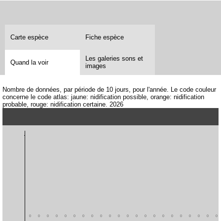
Carte espèce
Fiche espèce
Les galeries sons et
Quand la voir
images
Nombre de données, par période de 10 jours, pour l'année. Le code couleur
concerne le code atlas: jaune: nidification possible, orange: nidification
probable, rouge: nidification certaine. 2026
0
0
0
0
0
0
0
0
0
0
0
0
0
0
0
0
0
0
0
0
0
0