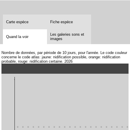
Carte espèce
Fiche espèce
Les galeries sons et
Quand la voir
images
Nombre de données, par période de 10 jours, pour l'année. Le code couleur
concerne le code atlas: jaune: nidification possible, orange: nidification
probable, rouge: nidification certaine. 2026
0
0
0
0
0
0
0
0
0
0
0
0
0
0
0
0
0
0
0
0
0
0