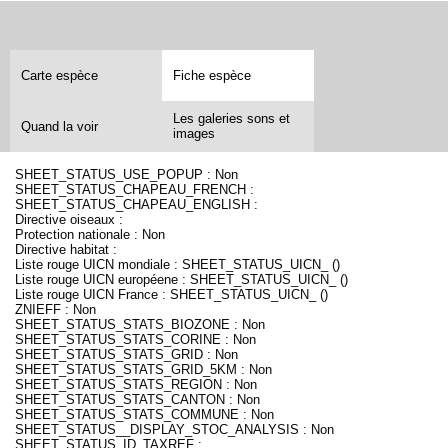
Carte espèce
Fiche espèce
Les galeries sons et
Quand la voir
images
SHEET_STATUS_USE_POPUP : Non
SHEET_STATUS_CHAPEAU_FRENCH :
SHEET_STATUS_CHAPEAU_ENGLISH :
Directive oiseaux :
Protection nationale : Non
Directive habitat :
Liste rouge UICN mondiale : SHEET_STATUS_UICN_ ()
Liste rouge UICN européene : SHEET_STATUS_UICN_ ()
Liste rouge UICN France : SHEET_STATUS_UICN_ ()
ZNIEFF : Non
SHEET_STATUS_STATS_BIOZONE : Non
SHEET_STATUS_STATS_CORINE : Non
SHEET_STATUS_STATS_GRID : Non
SHEET_STATUS_STATS_GRID_5KM : Non
SHEET_STATUS_STATS_REGION : Non
SHEET_STATUS_STATS_CANTON : Non
SHEET_STATUS_STATS_COMMUNE : Non
SHEET_STATUS__DISPLAY_STOC_ANALYSIS : Non
SHEET_STATUS_ID_TAXREF :