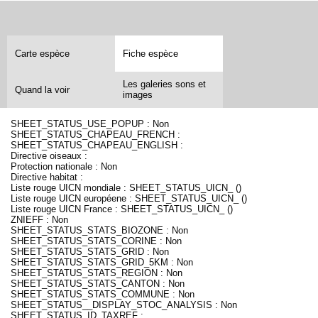
Carte espèce
Fiche espèce
Les galeries sons et
Quand la voir
images
SHEET_STATUS_USE_POPUP : Non
SHEET_STATUS_CHAPEAU_FRENCH :
SHEET_STATUS_CHAPEAU_ENGLISH :
Directive oiseaux :
Protection nationale : Non
Directive habitat :
Liste rouge UICN mondiale : SHEET_STATUS_UICN_ ()
Liste rouge UICN européene : SHEET_STATUS_UICN_ ()
Liste rouge UICN France : SHEET_STATUS_UICN_ ()
ZNIEFF : Non
SHEET_STATUS_STATS_BIOZONE : Non
SHEET_STATUS_STATS_CORINE : Non
SHEET_STATUS_STATS_GRID : Non
SHEET_STATUS_STATS_GRID_5KM : Non
SHEET_STATUS_STATS_REGION : Non
SHEET_STATUS_STATS_CANTON : Non
SHEET_STATUS_STATS_COMMUNE : Non
SHEET_STATUS__DISPLAY_STOC_ANALYSIS : Non
SHEET_STATUS_ID_TAXREF :