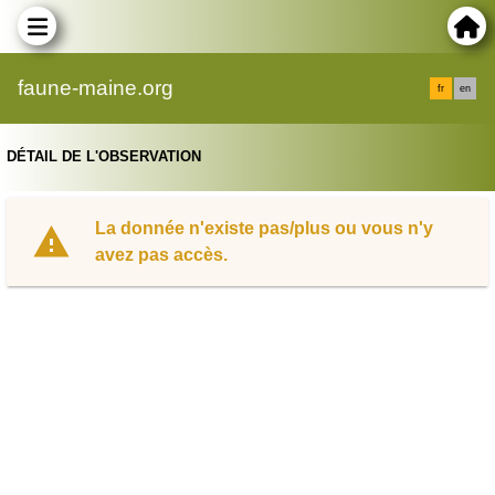
faune-maine.org
fr
en
DÉTAIL DE L'OBSERVATION
La donnée n'existe pas/plus ou vous n'y
avez pas accès.