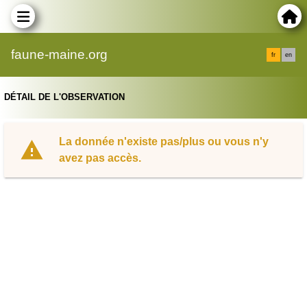
faune-maine.org
fr
en
DÉTAIL DE L'OBSERVATION
La donnée n'existe pas/plus ou vous n'y
avez pas accès.