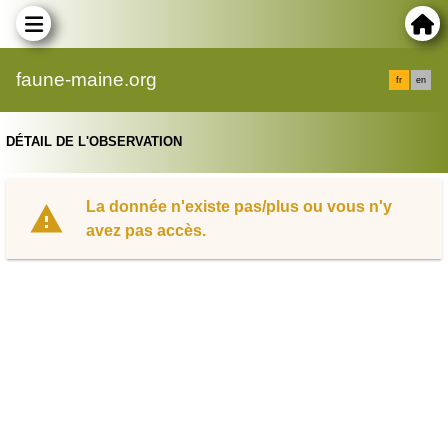
faune-maine.org
fr
en
DÉTAIL DE L'OBSERVATION
La donnée n'existe pas/plus ou vous n'y
avez pas accès.